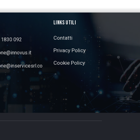
LINKS UTILI
Contatti
3 1830 092
Privacy Policy
one@innovus.it
Cookie Policy
one@inservicesrl.co