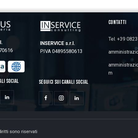
CONTATTI
Tel. +39 082
l.
INSERVICE s.r.l.
770616
P.IVA 04895580613
amministrazi
amministrazi
m
ALI SOCIAL
SEGUICI SUI CANALI SOCIAL
ritti sono riservati