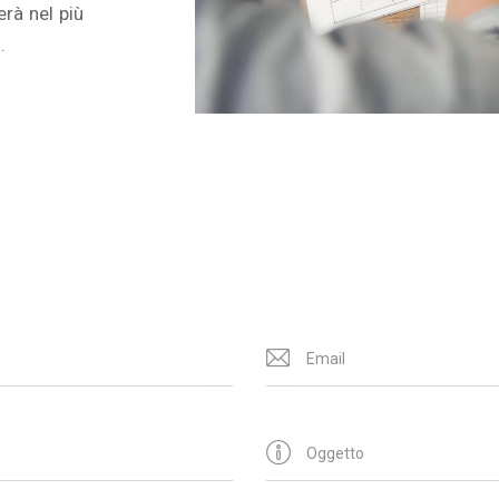
erà nel più
.