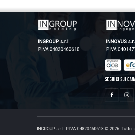
INGROUP s.r.l.
INNOVUS s.r.
P.IVA 04820460618
P.IVA 04014
SEGUICI SUI CAN
INGROUP s.r.l. P.IVA 04820460618 © 2026. Tutti i di