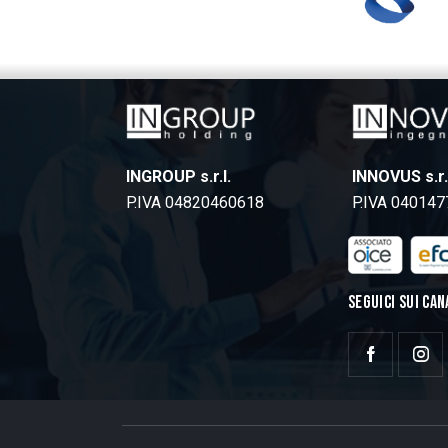
INGROUP s.r.l.
INNOVUS s.r.
P.IVA 04820460618
P.IVA 04014
SEGUICI SUI CAN