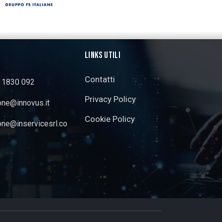
LINKS UTILI
Contatti
3 1830 092
Privacy Policy
one@innovus.it
Cookie Policy
one@inservicesrl.co