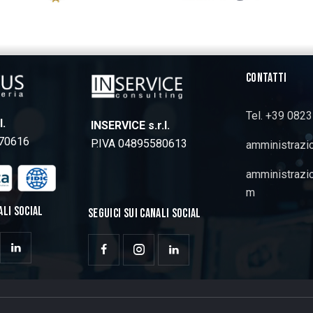
CONTATTI
Tel. +39 082
l.
INSERVICE s.r.l.
770616
P.IVA 04895580613
amministrazi
amministrazi
m
ALI SOCIAL
SEGUICI SUI CANALI SOCIAL