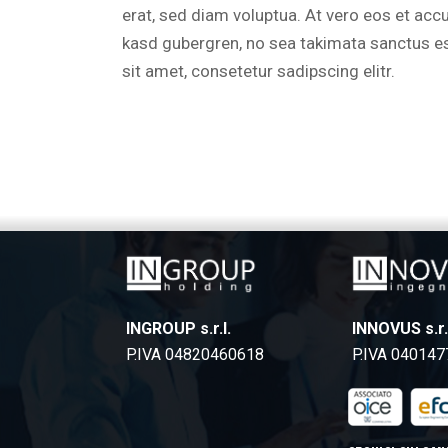
erat, sed diam voluptua. At vero eos et acc
kasd gubergren, no sea takimata sanctus e
sit amet, consetetur sadipscing elitr.
INGROUP s.r.l.
INNOVUS s.r.
P.IVA 04820460618
P.IVA 04014