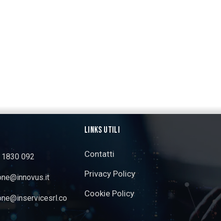
LINKS UTILI
Contatti
3 1830 092
Privacy Policy
one@innovus.it
Cookie Policy
one@inservicesrl.co