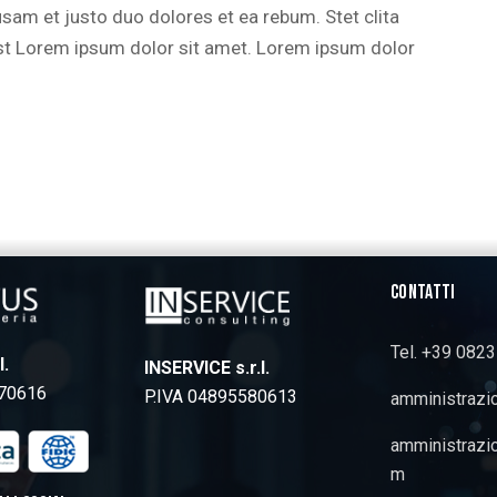
usam et justo duo dolores et ea rebum. Stet clita
st Lorem ipsum dolor sit amet. Lorem ipsum dolor
CONTATTI
Tel. +39 082
l.
INSERVICE s.r.l.
770616
P.IVA 04895580613
amministrazi
amministrazi
m