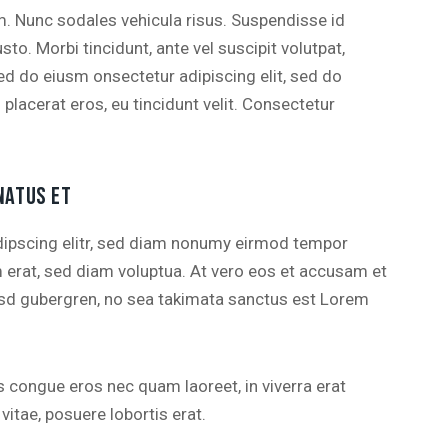
um. Nunc sodales vehicula risus. Suspendisse id
sto. Morbi tincidunt, ante vel suscipit volutpat,
sed do eiusm onsectetur adipiscing elit, sed do
 placerat eros, eu tincidunt velit. Consectetur
NATUS ET
dipscing elitr, sed diam nonumy eirmod tempor
m erat, sed diam voluptua. At vero eos et accusam et
kasd gubergren, no sea takimata sanctus est Lorem
 congue eros nec quam laoreet, in viverra erat
vitae, posuere lobortis erat.