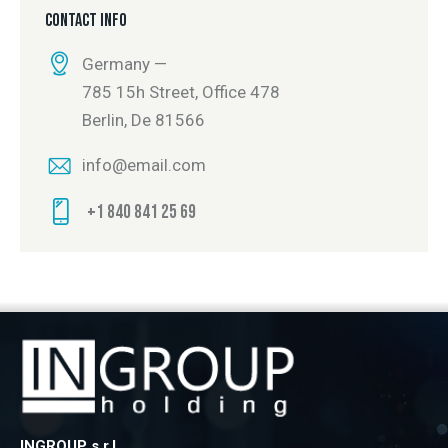
CONTACT INFO
Germany —
785 15h Street, Office 478
Berlin, De 81566
info@email.com
+1 840 841 25 69
INGROUP s.r.l.