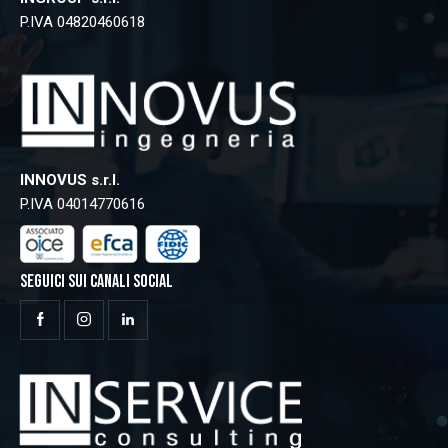
P.IVA 04820460618
INNOVUS s.r.l.
P.IVA 04014770616
SEGUICI SUI CANALI SOCIAL