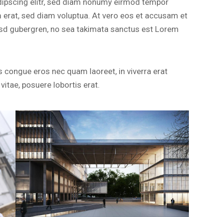
dipscing elitr, sed diam nonumy eirmod tempor
m erat, sed diam voluptua. At vero eos et accusam et
kasd gubergren, no sea takimata sanctus est Lorem
 congue eros nec quam laoreet, in viverra erat
vitae, posuere lobortis erat.