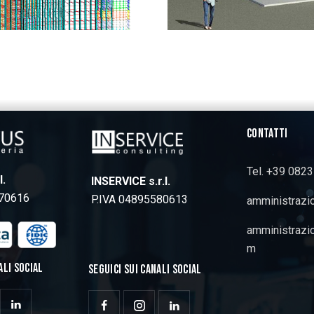
CONTATTI
Tel. +39 082
l.
INSERVICE s.r.l.
770616
P.IVA 04895580613
amministrazi
amministrazi
m
ALI SOCIAL
SEGUICI SUI CANALI SOCIAL