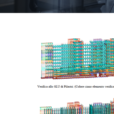
 edificio 18
Edilizia Ospedaliera 
PROGETTI
,
Sanità