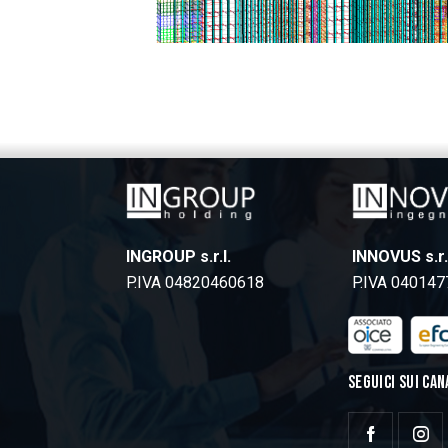
INGROUP s.r.l.
INNOVUS s.r.
P.IVA 04820460618
P.IVA 04014
SEGUICI SUI CAN