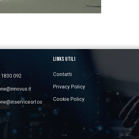
LINKS UTILI
Contatti
3 1830 092
Privacy Policy
one@innovus.it
Cookie Policy
one@inservicesrl.co