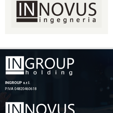
INGROUP s.r.l.
P.IVA 04820460618