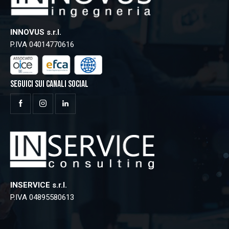
INNOVUS s.r.l.
P.IVA 04014770616
SEGUICI SUI CANALI SOCIAL
INSERVICE s.r.l.
P.IVA 04895580613