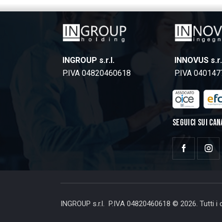
INGROUP s.r.l.
INNOVUS s.r.
P.IVA 04820460618
P.IVA 04014
SEGUICI SUI CAN
INGROUP s.r.l. P.IVA 04820460618 © 2026. Tutti i di