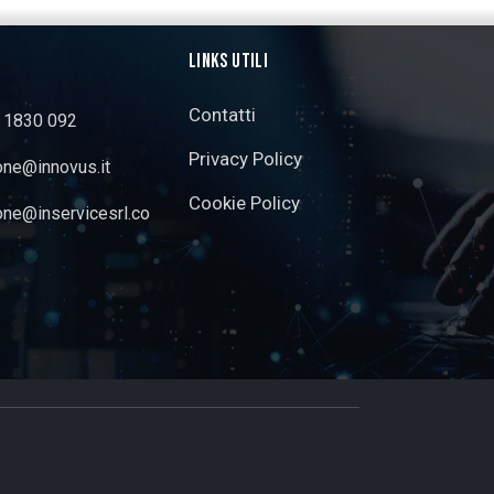
LINKS UTILI
Contatti
3 1830 092
Privacy Policy
one@innovus.it
Cookie Policy
one@inservicesrl.co