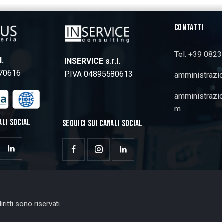
CONTATTI
Tel. +39 082
l.
INSERVICE s.r.l.
770616
P.IVA 04895580613
amministrazi
amministrazi
m
ALI SOCIAL
SEGUICI SUI CANALI SOCIAL
ritti sono riservati